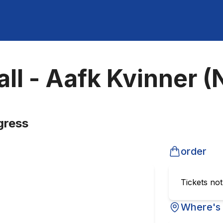
ll - Aafk Kvinner (
gress
order
Tickets no
Where's 