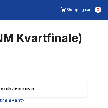
Shopping cart
0
NM Kvartfinale)
t available anymore
the event?