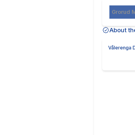
Grorud 
About th
Vålerenga 