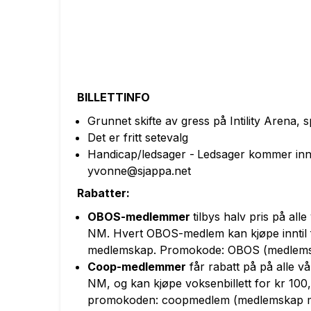
BILLETTINFO
Grunnet skifte av gress på Intility Arena,
Det er fritt setevalg
Handicap/ledsager -
Ledsager kommer inn 
yvonne@sjappa.net
Rabatter:
OBOS
-medlemmer
tilbys halv pris på al
NM.
H
vert
OBOS
-medlem kan kjøpe inntil fi
medlemskap.
Promokode: OBOS (medlemsk
Coop-medlemmer
får rabatt på
på alle v
NM, og
kan kjøpe voksenbillett for kr 100,-
promokoden: coopmedlem (medlemskap må