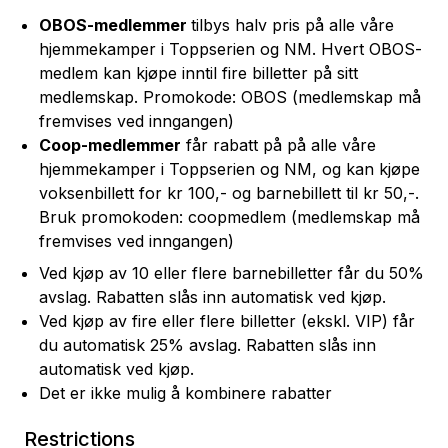
OBOS
-medlemmer
tilbys halv pris på alle våre
hjemmekamper i Toppserien og NM.
H
vert
OBOS
-
medlem kan kjøpe inntil fire billetter på sitt
medlemskap.
Promokode: OBOS (medlemskap må
fremvises ved inngangen)
Coop-medlemmer
får rabatt på
på alle våre
hjemmekamper i Toppserien og NM, og
kan kjøpe
voksenbillett for kr 100,- og barnebillett til kr 50,-.
Bruk promokoden: coopmedlem (medlemskap må
fremvises ved inngangen)
Ved kjøp av 10 eller flere barnebilletter får du 50%
avslag. Rabatten slås inn automatisk ved kjøp.
Ved kjøp av fire eller flere billetter (ekskl. VIP) får
du automatisk 25% avslag. Rabatten slås inn
automatisk ved kjøp.
Det er ikke mulig å kombinere rabatter
Restrictions