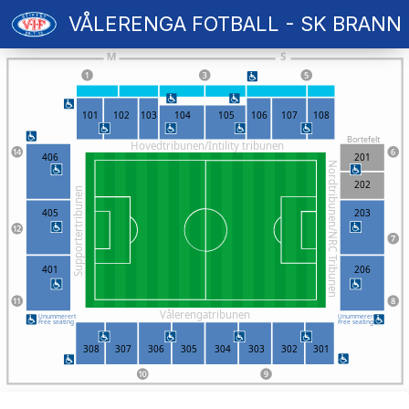
VÅLERENGA FOTBALL - SK BRANN
101
102
103
104
105
106
107
108
Bortefelt
Hovedtribunen/Intility tribunen
406
201
Nordtribunen/NRC Tribunen
202
Supportertribunen
405
203
401
206
Vålerengatribunen
Unummerert
Unummerert
Free seating
Free seating
308
307
306
305
304
303
302
301