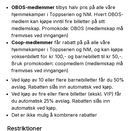
OBOS
-medlemmer
tilbys halv pris på alle våre
hjemmekamper i Toppserien og NM.
H
vert
OBOS
-
medlem kan kjøpe inntil fire billetter på sitt
medlemskap.
Promokode: OBOS (medlemskap må
fremvises ved inngangen)
Coop-medlemmer
får rabatt på
på alle våre
hjemmekamper i Toppserien og NM, og
kan kjøpe
voksenbillett for kr 100,- og barnebillett til kr 50,-.
Bruk promokoden: coopmedlem (medlemskap må
fremvises ved inngangen)
Ved kjøp av 10 eller flere barnebilletter får du 50%
avslag. Rabatten slås inn automatisk ved kjøp.
Ved kjøp av fire eller flere billetter (ekskl. VIP) får
du automatisk 25% avslag. Rabatten slås inn
automatisk ved kjøp.
Det er ikke mulig å kombinere rabatter
Restriktioner