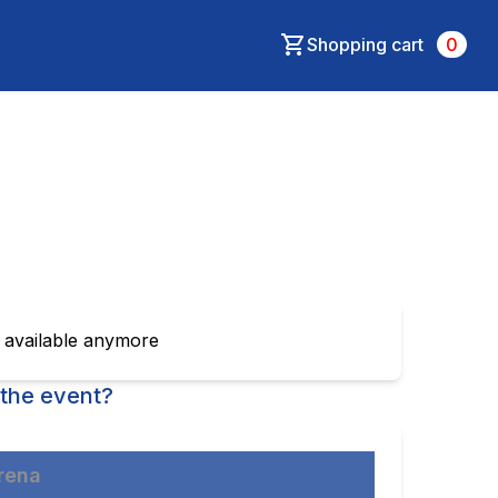
Shopping cart
0
t available anymore
the event?
Arena