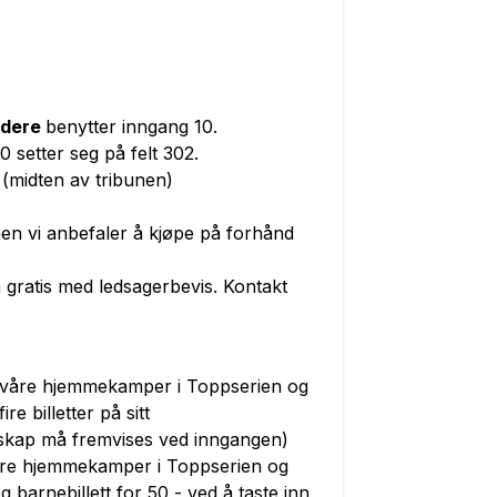
ldere
benytter inngang 10.
 setter seg på felt 302.
 (midten av tribunen)
 men vi anbefaler å kjøpe på forhånd
gratis med ledsagerbevis. Kontakt
le våre hjemmekamper i Toppserien og
re billetter på sitt
ap må fremvises ved inngangen)
åre hjemmekamper i Toppserien og
g barnebillett for 50,- ved å taste inn