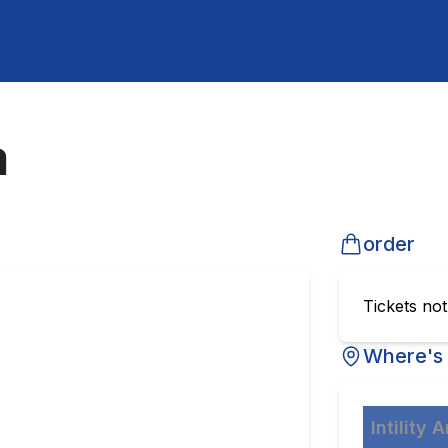
a
order
Tickets no
Where's 
Intility 