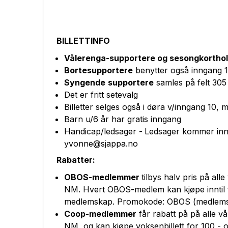
BILLETTINFO
Vålerenga-supportere og sesongkortho
Bortesupportere
benytter også inngang 10
Syngende
supportere
samles på felt 305
Det er fritt setevalg
Billetter selges også i døra v/inngang 10,
Barn u/6 år har gratis inngang
Handicap/ledsager -
Ledsager kommer inn 
yvonne@sjappa.no
Rabatter:
OBOS
-medlemmer
tilbys halv pris på al
NM.
H
vert
OBOS
-medlem kan kjøpe inntil fi
medlemskap.
Promokode: OBOS (medlemsk
Coop-medlemmer
får rabatt på
på alle v
NM, og
kan kjøpe voksenbillett for 100,- o