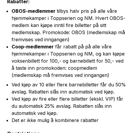
Rabatter:
OBOS
-medlemmer
tilbys halv pris på alle våre
hjemmekamper i Toppserien og NM.
H
vert
OBOS
-
medlem kan kjøpe inntil fire billetter på sitt
medlemskap.
Promokode: OBOS (medlemskap må
fremvises ved inngangen)
Coop-medlemmer
får rabatt på
på alle våre
hjemmekamper i Toppserien og NM, og
kan kjøpe
voksenbillett for 100,- og barnebillett for 50,- ved
å taste inn promokoden: coopmedlem
(medlemskap må fremvises ved inngangen)
Ved kjøp av 10 eller flere barnebilletter får du 50%
avslag. Rabatten slås inn automatisk ved kjøp.
Ved kjøp av fire eller flere billetter (ekskl. VIP) får
du automatisk 25% avslag. Rabatten slås inn
automatisk ved kjøp.
Det er ikke mulig å kombinere rabatter