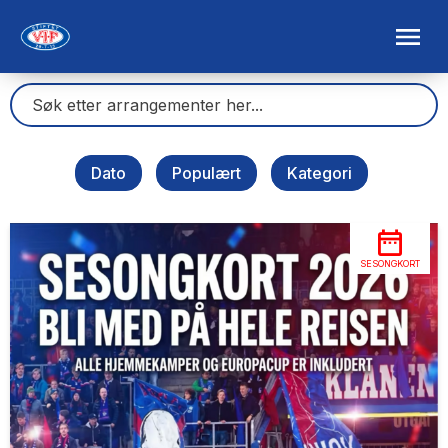
Dato
Populært
Kategori
SESONGKORT