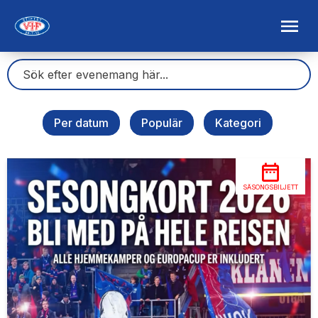
Per datum
Populär
Kategori
SÄSONGSBILJETT